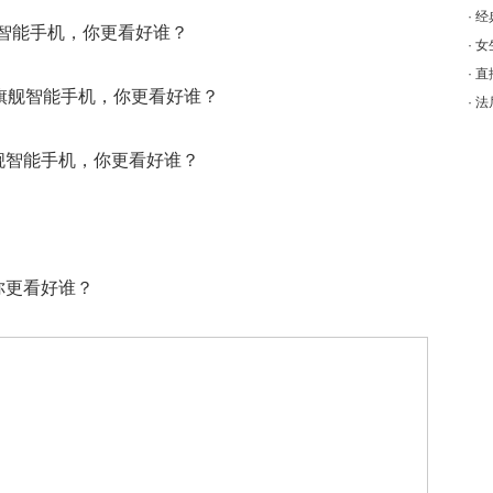
·
经
·
女
·
直
·
法