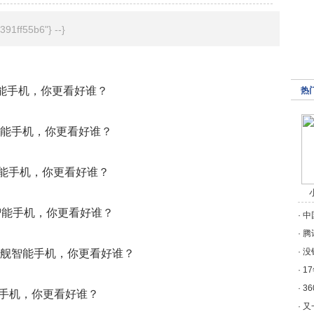
91ff55b6"} --}
热
·
中
·
腾
·
没
·
1
·
3
·
又