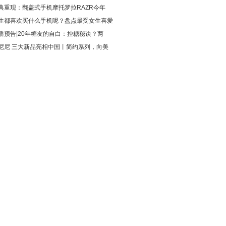
典重现：翻盖式手机摩托罗拉RAZR今年
生都喜欢买什么手机呢？盘点最受女生喜爱
播预告|20年糖友的自白：控糖秘诀？两
尼尼 三大新品亮相中国丨简约系列，向美