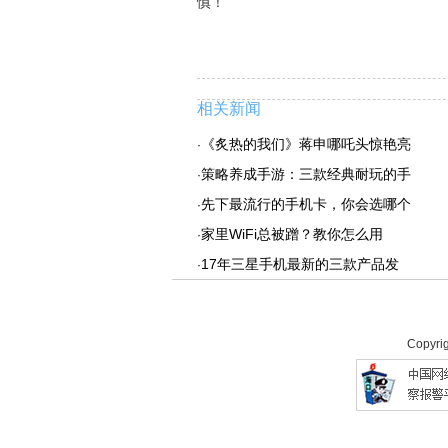
慎！
相关新闻
《炙热的我们》蒋申哪吒头惊艳亮
·
策略养成手游：三款经典耐玩的手
·
先下最流行的手机卡，你会选哪个
·
家里WiFi总被蹭？教你怎么用
·
17年三星手机最新的三款产品发
·
Copyri