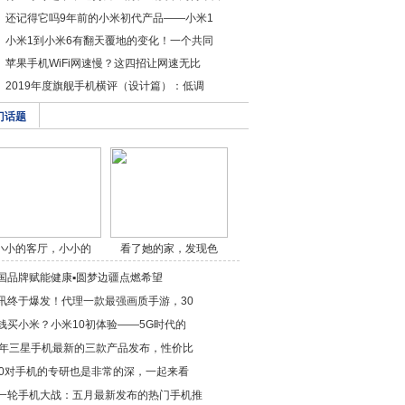
还记得它吗9年前的小米初代产品——小米1
小米1到小米6有翻天覆地的变化！一个共同
苹果手机WiFi网速慢？这四招让网速无比
2019年度旗舰手机横评（设计篇）：低调
门话题
小小的客厅，小小的
看了她的家，发现色
卧/a>
调/a>
国品牌赋能健康▪圆梦边疆点燃希望
讯终于爆发！代理一款最强画质手游，30
钱买小米？小米10初体验——5G时代的
7年三星手机最新的三款产品发布，性价比
60对手机的专研也是非常的深，一起来看
一轮手机大战：五月最新发布的热门手机推