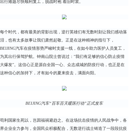
出行难题尽快顺利复工，脱战时袍 着旧时裳。
每个时代，都有最美的背影出现，逆行英雄们有无数时刻让我们感动落
泪，也有太多故事让我们肃然起敬。正是在这种精神的指引下，
BEIJING汽车在疫情形势严峻时支援一线，在如今助力医护人员复工，
为其出行保驾护航。钟南山院士曾说过：“我们有足够的信心防止疫情
大爆发”。这信心正是源自全国一心、众志成城的防疫行动，也正是在
这种信心的加持下，才有如今的夏来疫去，满面向阳。
BEIJING汽车“百车百天暖医行动”正式发车
苟利国家生死以，岂因福祸避趋之。在这场抗击疫情的人民战争中，各
界企业全力参与，全国民众积极配合，无数逆行战士铸造了一段段抗疫