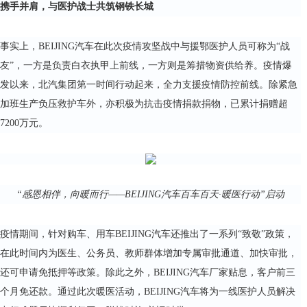
携手并肩，与医护战士共筑钢铁长城
事实上，BEIJING汽车在此次疫情攻坚战中与援鄂医护人员可称为“战
友”，一方是负责白衣执甲上前线，一方则是筹措物资供给养。疫情爆
发以来，北汽集团第一时间行动起来，全力支援疫情防控前线。除紧急
加班生产负压救护车外，亦积极为抗击疫情捐款捐物，已累计捐赠超
7200万元。
“感恩相伴，向暖而行——BEIJING汽车百车百天·暖医行动”启动
疫情期间，针对购车、用车BEIJING汽车还推出了一系列“致敬”政策，
在此时间内为医生、公务员、教师群体增加专属审批通道、加快审批，
还可申请免抵押等政策。除此之外，BEIJING汽车厂家贴息，客户前三
个月免还款。通过此次暖医活动，BEIJING汽车将为一线医护人员解决