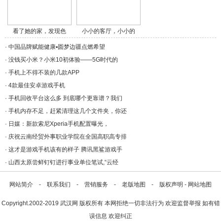
看了她的家，发现色
小小的客厅，小小的
调/a>
卧/a>
·
中国品牌赋能健康▪圆梦边疆点燃希望
·
没钱买小米？小米10初体验——5G时代的
·
手机上不得不装的几款APP
·
4款最佳安卓游戏手机
·
手机回收平台这么多 到底哪个更靠谱？我们
·
手机内存不足，赶紧清理这几个文件夹，你还
·
日媒：新款索尼Xperia手机配置曝光，
·
庆祝云南经贸外事职业学院在全国高职高专排
·
这才是游戏手机该有的样子 腾讯黑鲨游戏手
·
山西太原尝鲜钉钉进行事业单位笔试,“云经
网站简介
-
联系我们
-
营销服务
-
老版地图
-
版权声明
-
网站地图
Copyright.2002-2019
武汉网
版权所有 本网拒绝一切非法行为 欢迎监督举报 如有错
误信息 欢迎纠正