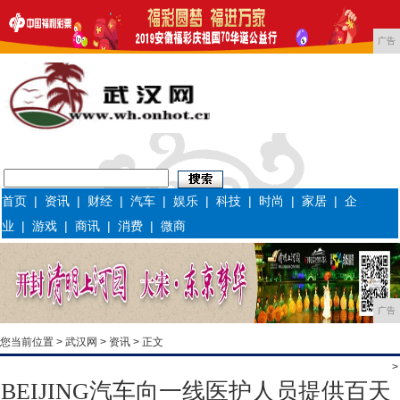
广告
首页
|
资讯
|
财经
|
汽车
|
娱乐
|
科技
|
时尚
|
家居
|
企
业
|
游戏
|
商讯
|
消费
|
微商
广告
您当前位置 >
武汉网
>
资讯
> 正文
>
BEIJING汽车向一线医护人员提供百天