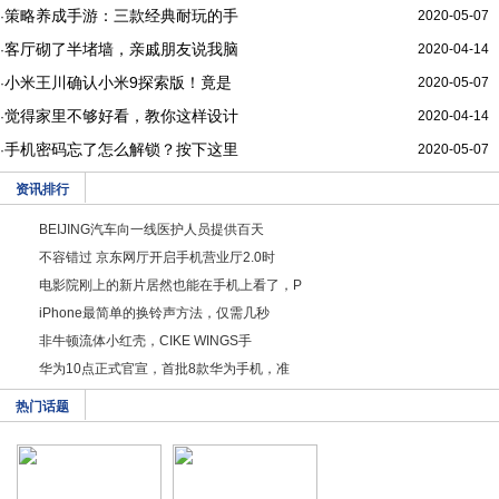
策略养成手游：三款经典耐玩的手
2020-05-07
·
客厅砌了半堵墙，亲戚朋友说我脑
2020-04-14
·
小米王川确认小米9探索版！竟是
2020-05-07
·
觉得家里不够好看，教你这样设计
2020-04-14
·
手机密码忘了怎么解锁？按下这里
2020-05-07
·
资讯排行
BEIJING汽车向一线医护人员提供百天
不容错过 京东网厅开启手机营业厅2.0时
电影院刚上的新片居然也能在手机上看了，P
iPhone最简单的换铃声方法，仅需几秒
非牛顿流体小红壳，CIKE WINGS手
华为10点正式官宣，首批8款华为手机，准
热门话题