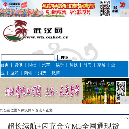
广告
首页
|
资讯
|
财经
|
汽车
|
娱乐
|
科技
|
时尚
|
家居
|
企
业
|
游戏
|
商讯
|
消费
|
微商
广告
您当前位置 >
武汉网
>
资讯
> 正文
>
超长续航+闪充金立M5全网通现货