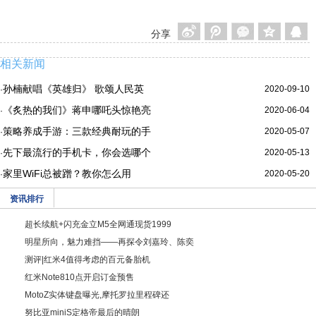
分享
相关新闻
孙楠献唱《英雄归》 歌颂人民英
2020-09-10
·
《炙热的我们》蒋申哪吒头惊艳亮
2020-06-04
·
策略养成手游：三款经典耐玩的手
2020-05-07
·
先下最流行的手机卡，你会选哪个
2020-05-13
·
家里WiFi总被蹭？教你怎么用
2020-05-20
·
资讯排行
超长续航+闪充金立M5全网通现货1999
明星所向，魅力难挡——再探令刘嘉玲、陈奕
测评|红米4值得考虑的百元备胎机
红米Note810点开启订金预售
MotoZ实体键盘曝光,摩托罗拉里程碑还
努比亚miniS定格帝最后的晴朗