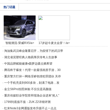
热门话题
智能潮流-荣威RX5/a>
17岁赵今麦太会穿！/a>
·
淘油集武汉峰会隆重召开，为疫情下的武汉带
·
湖北省泥塑经典人物易厚庆传奇人生故事
·
中国品牌赋能健康▪圆梦边疆点燃希望
·
腾讯终于爆发！代理一款最强画质手游，30
·
重庆警方打掉一网络淫秽色情犯罪团伙 关停
·
一个手机壳卖到900多块，刻满了电路，发
·
金立S6Pro拍照体验:不仅仅是高颜值
·
重庆传媒职业学院答辩现场企业进来“抢人”
·
1799到底值不值：ZUK Z2详细评测
·
红米Note3全网通版发布升级不止一点点