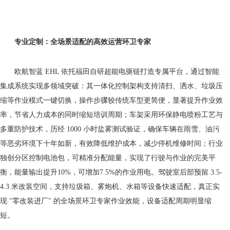
专业定制：全场景适配的高效运
营
环卫专家
欧航智蓝 EHL 依托福田自研超能电驱链打造专属平台，通过智能
集成系统实现多领域突破：其一体化控制架构支持清扫、洒水、垃圾压
缩等作业模式一键切换，操作步骤较传统车型更简便，显著提升作业效
率，节省人力成本的同时缩短培训周期；车架采用环保静电喷粉工艺与
多重防护技术，历经 1000 小时盐雾测试验证，确保车辆在雨雪、油污
等恶劣环境下十年如新，有效降低维护成本，减少停机维修时间；行业
独创分区控制电池包，可精准分配能量，实现了行驶与作业的完美平
衡，能量输出提升10%，可增加7.5%的作业用电。驾驶室后部预留 3.5-
4.3 米改装空间，支持垃圾箱、雾炮机、水箱等设备快速适配，真正实
现 "零改装进厂" 的全场景环卫专家作业效能，设备适配周期明显缩
短。