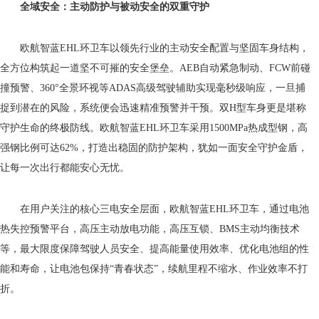
全域安全：主动防护与被动安全的双重守护
欧航智蓝EHL环卫车以领先行业的主动安全配置与坚固车身结构，
全方位构筑起一道坚不可摧的安全堡垒。AEB自动紧急制动、FCW前碰
撞预警、360°全景环视等ADAS高级驾驶辅助实现毫秒级响应，一旦捕
捉到潜在的风险，系统便会迅速精准预警并干预。双H型车身更是堪称
守护生命的终极防线。欧航智蓝EHL环卫车采用1500MPa热成型钢，高
强钢比例可达62%，打造出稳固的防护架构，犹如一面安全守护金盾，
让每一次出行都能安心无忧。
在用户关注的核心三电安全层面，欧航智蓝EHL环卫车，通过电池
热失控预警平台，高压主动放电功能，高压互锁、BMS主动均衡技术
等，最大限度保障驾驶人员安全、提高能量使用效率‌、优化电池组的性
能和寿命，让电池包保持“青春状态”，续航里程不缩水、作业效率不打
折。