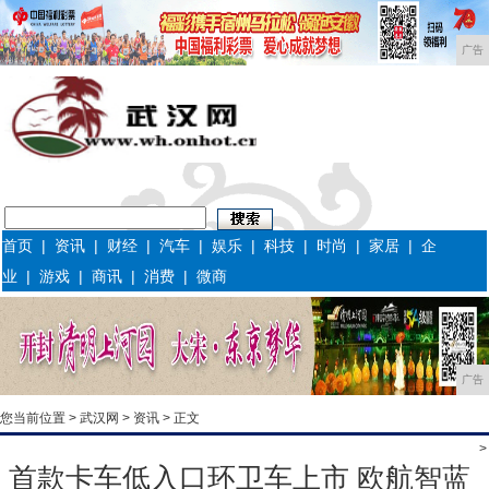
广告
首页
|
资讯
|
财经
|
汽车
|
娱乐
|
科技
|
时尚
|
家居
|
企
业
|
游戏
|
商讯
|
消费
|
微商
广告
您当前位置 >
武汉网
>
资讯
> 正文
>
首款卡车低入口环卫车上市 欧航智蓝