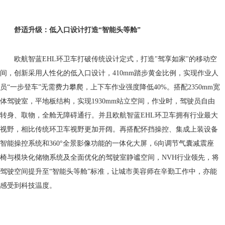
舒适升级：低入口设计打造
“
智能头等舱
”
欧航智蓝EHL环卫车打破传统设计定式，打造"驾享如家"的移动空
间，创新采用人性化的低入口设计，410mm踏步黄金比例，实现作业人
员“一步登车”无需费力攀爬，上下车作业强度降低40%。搭配2350mm宽
体驾驶室，平地板结构，实现1930mm站立空间，作业时，驾驶员自由
转身、取物，全舱无障碍通行。并且欧航智蓝EHL环卫车拥有行业最大
视野，相比传统环卫车视野更加开阔。再搭配怀挡操控、集成上装设备
智能操控系统和360°全景影像功能的一体化大屏，6向调节气囊减震座
椅与模块化储物系统及全面优化的驾驶室静谧空间，NVH行业领先，将
驾驶空间提升至“智能头等舱”标准，让城市美容师在辛勤工作中，亦能
感受到科技温度。