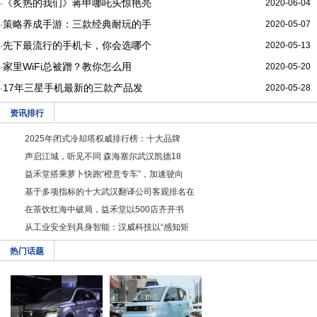
《炙热的我们》蒋申哪吒头惊艳亮
2020-06-04
·
策略养成手游：三款经典耐玩的手
2020-05-07
·
先下最流行的手机卡，你会选哪个
2020-05-13
·
家里WiFi总被蹭？教你怎么用
2020-05-20
·
17年三星手机最新的三款产品发
2020-05-28
·
资讯排行
2025年闭式冷却塔权威排行榜：十大品牌
声启江城，听见不同 森海塞尔武汉凯德18
益禾堂搭乘萝卜快跑“橙意专车”，加速驶向
基于多项指标的十大武汉翻译公司客观排名在
在茶饮红海中破局，益禾堂以500店齐开书
从工业安全到具身智能：汉威科技以“感知矩
热门话题