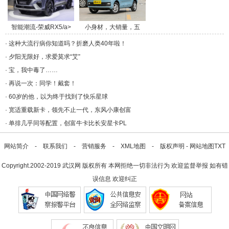
智能潮流-荣威RX5/a>
小身材，大销量，五
菱/a>
·
这种大流行病你知道吗？折磨人类40年啦！
·
夕阳无限好，求爱莫求“艾”
·
宝，我中毒了……
·
再说一次：同学！戴套！
·
60岁的他，以为终于找到了快乐星球
·
宽适重载新卡，领先不止一代，东风小康创富
·
单排几乎同等配置，创富牛卡比长安星卡PL
网站简介
-
联系我们
-
营销服务
-
XML地图
-
版权声明
-
网站地图
TXT
Copyright.2002-2019
武汉网
版权所有 本网拒绝一切非法行为 欢迎监督举报 如有错
误信息 欢迎纠正