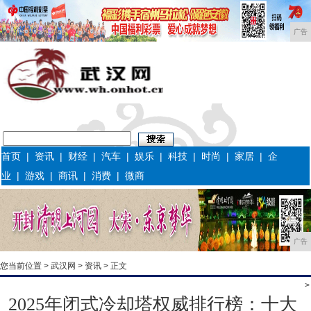
广告
首页
|
资讯
|
财经
|
汽车
|
娱乐
|
科技
|
时尚
|
家居
|
企
业
|
游戏
|
商讯
|
消费
|
微商
广告
您当前位置 >
武汉网
>
资讯
> 正文
>
2025年闭式冷却塔权威排行榜：十大