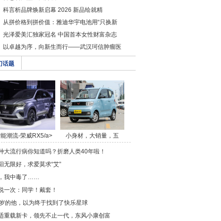
科言析品牌焕新启幕 2026 新品绘就精
从拼价格到拼价值：雅迪华宇电池用“只换新
光泽爱美汇独家冠名 中国首本女性财富杂志
以卓越为序，向新生而行——武汉珂信肿瘤医
门话题
能潮流-荣威RX5/a>
小身材，大销量，五
菱/a>
种大流行病你知道吗？折磨人类40年啦！
阳无限好，求爱莫求“艾”
，我中毒了……
说一次：同学！戴套！
0岁的他，以为终于找到了快乐星球
适重载新卡，领先不止一代，东风小康创富