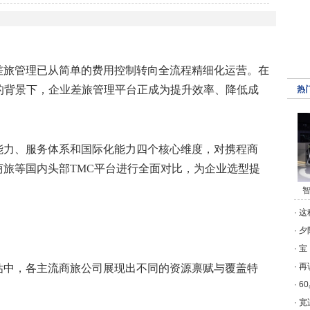
差旅管理已从简单的费用控制转向全流程精细化运营。在
的背景下，企业差旅管理平台正成为提升效率、降低成
热
能力、服务体系和国际化能力四个核心维度，对
携程商
旅等国内头部TMC平台进行全面对比，为企业选型提
智
·
这
·
夕
·
宝
·
再
估中，各主流
商旅公司
展现出不同的资源禀赋与覆盖特
·
6
·
宽