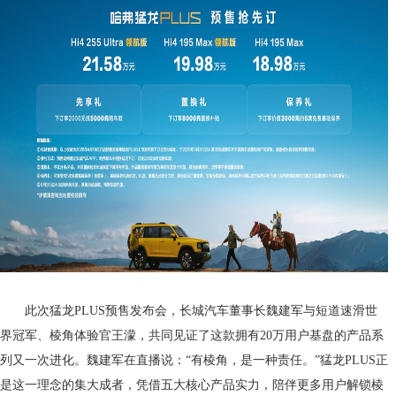
此次猛龙PLUS预售发布会，长城汽车董事长魏建军与短道速滑世
界冠军、棱角体验官王濛，共同见证了这款拥有20万用户基盘的产品系
列又一次进化。魏建军在直播说：“有棱角，是一种责任。”猛龙PLUS正
是这一理念的集大成者，凭借五大核心产品实力，陪伴更多用户解锁棱