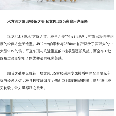
承方圆之道 现棱角之美 猛龙PLUS为家庭用户而来
猛龙PLUS秉承“方圆之道、棱角之美”的设计理念，打造出极具辨识
度的经典方盒子造型。4912mm的车长与2850mm轴距赋予了其强大的中
大型SUV气场，平直车顶与几近垂直的D柱尽显硬派风范，而全车37处
圆角过渡则实现了刚柔并济的视觉美感。
细节之处更见锋芒：猛龙PLUS前脸采用专属棱盾中网配合发光车
标与棱眸大灯，极具科技辨识度；侧面C柱镌刻棱峰图腾，搭配19寸棱
刃轮毂，让力量感呼之欲出。