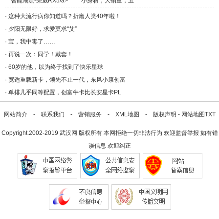
智能潮流-荣威RX5/a>
小身材，大销量，五
菱/a>
·
这种大流行病你知道吗？折磨人类40年啦！
·
夕阳无限好，求爱莫求“艾”
·
宝，我中毒了……
·
再说一次：同学！戴套！
·
60岁的他，以为终于找到了快乐星球
·
宽适重载新卡，领先不止一代，东风小康创富
·
单排几乎同等配置，创富牛卡比长安星卡PL
网站简介
-
联系我们
-
营销服务
-
XML地图
-
版权声明
-
网站地图
TXT
Copyright.2002-2019
武汉网
版权所有 本网拒绝一切非法行为 欢迎监督举报 如有错
误信息 欢迎纠正