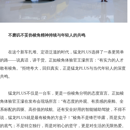
不磨叽不妥协
棱角精神
持续
与年轻人的共鸣
在这个新车扎堆、定语泛滥的时代，猛龙PLUS选择了一条更简单
的路——说真话，讲干货。正如棱角体验官王濛所言：“有实力的人才
敢有棱角。”拒绝夸大，回归真实，正是猛龙PLUS与当代年轻人的深度
共鸣。
猛龙PLUS不仅是一台车，更是一份棱角分明的态度宣言。正如棱
角体验官王濛在发布会现场所言：“有态度的外观、有质感的座舱、全
系标配的四驱、高价值的续航、还有安全好用的智能辅助驾驶，不得不
说，猛龙PLUS就是最有棱角的方盒子！”棱角不是锋芒毕露，而是实力
的底气；不是特立独行，而是对初心的坚守，更是对生活的无限热爱。