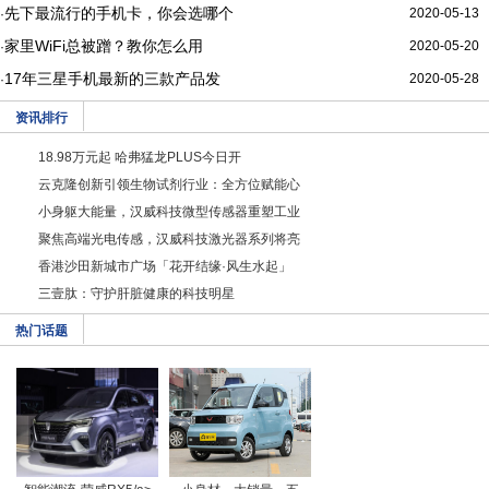
先下最流行的手机卡，你会选哪个
2020-05-13
·
家里WiFi总被蹭？教你怎么用
2020-05-20
·
17年三星手机最新的三款产品发
2020-05-28
·
资讯排行
18.98万元起 哈弗猛龙PLUS今日开
云克隆创新引领生物试剂行业：全方位赋能心
小身躯大能量，汉威科技微型传感器重塑工业
聚焦高端光电传感，汉威科技激光器系列将亮
香港沙田新城市广场「花开结缘·风生水起」
三壹肽：守护肝脏健康的科技明星
热门话题