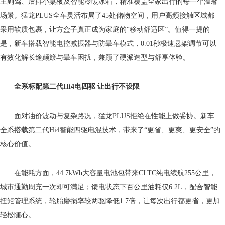
王副驾、后排小桌板及智能冷暖冰箱，精准覆盖全家出行的每一个温馨
场景。猛龙PLUS全车灵活布局了45处储物空间，用户高频接触区域都
采用软质包裹，让方盒子真正成为家庭的“移动舒适区”。值得一提的
是，新车搭载智能电控减振器与防晕车模式，0.01秒极速悬架调节可以
有效化解长途颠簸与晕车困扰，兼顾了硬派造型与舒享体验。
全系标配第二代Hi4电四驱 让出行不设限
面对油价波动与复杂路况，猛龙PLUS拒绝在性能上做妥协。新车
全系搭载第二代Hi4智能四驱电混技术，带来了“更省、更爽、更安全”的
核心价值。
在能耗方面，44.7kWh大容量电池包带来CLTC纯电续航255公里，
城市通勤周充一次即可满足；馈电状态下百公里油耗仅6.2L，配合智能
扭矩管理系统，轮胎磨损率较两驱降低1.7倍，让每次出行都更省，更加
轻松随心。