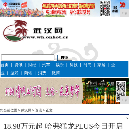
广告
首页
|
资讯
|
财经
|
汽车
|
娱乐
|
科技
|
时尚
|
家居
|
企
业
|
游戏
|
商讯
|
消费
|
微商
广告
您当前位置 >
武汉网
>
资讯
> 正文
>
18.98万元起 哈弗猛龙PLUS今日开启