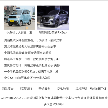
小身材，大销量，五
智能潮流-荣威RX5/a>
菱/a>
·
淘油集武汉峰会隆重召开，为疫情下的武汉带
·
湖北省泥塑经典人物易厚庆传奇人生故事
·
中国品牌赋能健康▪圆梦边疆点燃希望
·
腾讯终于爆发！代理一款最强画质手游，30
·
重庆警方打掉一网络淫秽色情犯罪团伙 关停
·
一个手机壳卖到900多块，刻满了电路，发
·
金立S6Pro拍照体验:不仅仅是高颜值
网站简介
-
联系我们
-
营销服务
-
XML地图
-
版权声明
-
网站地图
TXT
Copyright.2002-2019
武汉网
版权所有 本网拒绝一切非法行为 欢迎监督举报 如有错
误信息 欢迎纠正