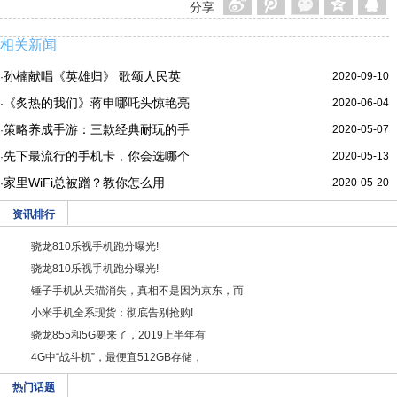
分享
相关新闻
孙楠献唱《英雄归》 歌颂人民英
2020-09-10
·
《炙热的我们》蒋申哪吒头惊艳亮
2020-06-04
·
策略养成手游：三款经典耐玩的手
2020-05-07
·
先下最流行的手机卡，你会选哪个
2020-05-13
·
家里WiFi总被蹭？教你怎么用
2020-05-20
·
资讯排行
骁龙810乐视手机跑分曝光!
骁龙810乐视手机跑分曝光!
锤子手机从天猫消失，真相不是因为京东，而
小米手机全系现货：彻底告别抢购!
骁龙855和5G要来了，2019上半年有
4G中“战斗机”，最便宜512GB存储，
热门话题