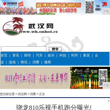
广告
首页
|
资讯
|
财经
|
汽车
|
娱乐
|
科技
|
时尚
|
家居
|
企
业
|
游戏
|
商讯
|
消费
|
微商
广告
您当前位置 >
武汉网
>
消费
> 正文
>
骁龙810乐视手机跑分曝光!