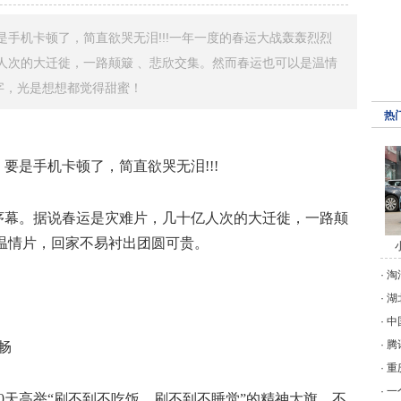
手机卡顿了，简直欲哭无泪!!!一年一度的春运大战轰轰烈烈
人次的大迁徙，一路颠簸 、悲欣交集。然而春运也可以是温情
字，光是想想都觉得甜蜜！
热
要是手机卡顿了，简直欲哭无泪!!!
序幕。据说春运是灾难片，几十亿人次的大迁徙，一路颠
温情片，回家不易衬出团圆可贵。
·
淘
！
·
湖
·
中
·
腾
·
重
·
一
0天高举“刷不到不吃饭，刷不到不睡觉”的精神大旗，不