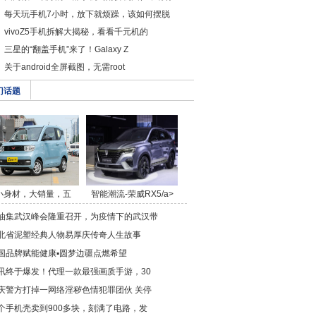
每天玩手机7小时，放下就烦躁，该如何摆脱
vivoZ5手机拆解大揭秘，看看千元机的
三星的“翻盖手机”来了！Galaxy Z
关于android全屏截图，无需root
门话题
小身材，大销量，五
智能潮流-荣威RX5/a>
菱/a>
油集武汉峰会隆重召开，为疫情下的武汉带
北省泥塑经典人物易厚庆传奇人生故事
国品牌赋能健康▪圆梦边疆点燃希望
讯终于爆发！代理一款最强画质手游，30
庆警方打掉一网络淫秽色情犯罪团伙 关停
个手机壳卖到900多块，刻满了电路，发