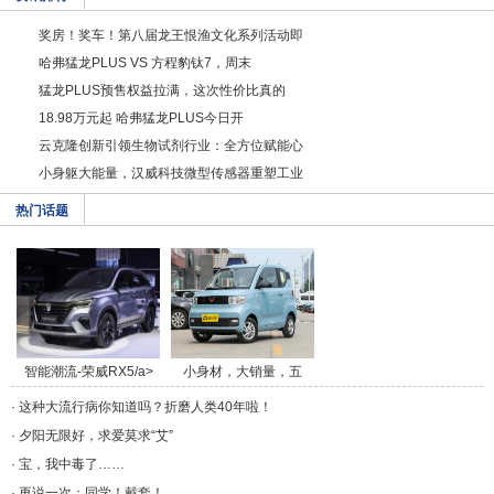
奖房！奖车！第八届龙王恨渔文化系列活动即
哈弗猛龙PLUS VS 方程豹钛7，周末
猛龙PLUS预售权益拉满，这次性价比真的
18.98万元起 哈弗猛龙PLUS今日开
云克隆创新引领生物试剂行业：全方位赋能心
小身躯大能量，汉威科技微型传感器重塑工业
热门话题
智能潮流-荣威RX5/a>
小身材，大销量，五
菱/a>
·
这种大流行病你知道吗？折磨人类40年啦！
·
夕阳无限好，求爱莫求“艾”
·
宝，我中毒了……
·
再说一次：同学！戴套！