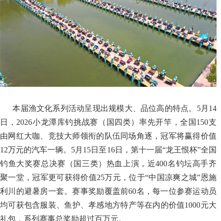
本届渔文化系列活动呈现出规模大、品位高的特点。5月14
日，2026小龙潭库钓挑战赛（国四类）率先开竿，全国150支
由网红大咖、竞技大师领衔的队伍同场角逐，冠军将赢得价值
12万元的汽车一辆。5月15日至16日，第十一届“龙王恨杯”全国
钓鱼大奖赛总决赛（国三类）热血上演，近400名钓坛高手齐
聚一堂，冠军更可获得价值25万元，位于“中国凉爽之城”恩施
利川的避暑房一套。赛事奖励覆盖前60名，每一位参赛运动员
均可获包含服装、鱼护、孝感地方特产等在内的价值1000元大
礼包，系列赛事总奖励超过百万元。