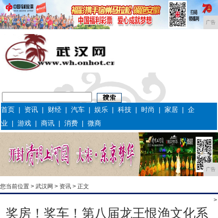
广告
首页
|
资讯
|
财经
|
汽车
|
娱乐
|
科技
|
时尚
|
家居
|
企
业
|
游戏
|
商讯
|
消费
|
微商
广告
您当前位置 >
武汉网
>
资讯
> 正文
>
奖房！奖车！第八届龙王恨渔文化系