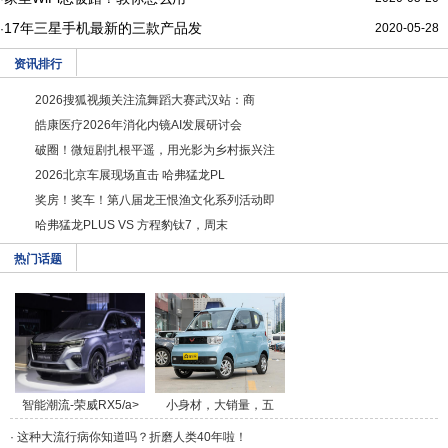
17年三星手机最新的三款产品发
2020-05-28
·
资讯排行
2026搜狐视频关注流舞蹈大赛武汉站：商
皓康医疗2026年消化内镜AI发展研讨会
破圈！微短剧扎根平遥，用光影为乡村振兴注
2026北京车展现场直击 哈弗猛龙PL
奖房！奖车！第八届龙王恨渔文化系列活动即
哈弗猛龙PLUS VS 方程豹钛7，周末
热门话题
智能潮流-荣威RX5/a>
小身材，大销量，五
菱/a>
·
这种大流行病你知道吗？折磨人类40年啦！