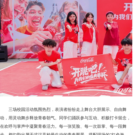
三场校园活动氛围热烈，表演者纷纷走上舞台大胆展示、自由舞
动，用灵动舞步释放青春朝气。同学们踊跃参与互动、积极打卡留念，
在欢呼与掌声中凝聚青春活力。每一张笑脸、每一次鼓掌、每一段舞
步，都勾勒出属于武汉高校最生动的青春图景，搭配现场的“红色海