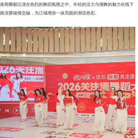
座商圈都沉浸在热烈的舞蹈氛围之中。年轻的活力与潮舞的魅力在线下
路演赛碰撞交融，为江城增添一抹亮眼的潮流色彩。