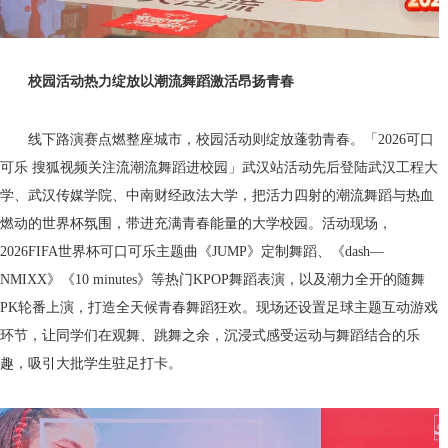
校园
活动
热力绽放
以潮流舞蹈激活昂扬青春
线下路演赛点燃整座城市，校园活动则绽放蓬勃青春。「2026可口
可乐 搜狐视频关注流潮流舞蹈进校园」武汉站活动先后登陆武汉工程大
学、武汉传媒学院、中南财经政法大学，把活力四射的潮流舞蹈与热血
燃动的世界杯氛围，带进充满青春能量的大学校园。活动现场，
2026FIFA世界杯可口可乐主题曲《JUMP》定制舞蹈、《dash—
NMIXX》《10 minutes》等热门KPOP舞蹈表演，以及潮力全开的随舞
PK轮番上演，打造全天候青春舞蹈狂欢。现场还设置足球主题互动游戏
环节，让同学们在观舞、跳舞之余，沉浸式感受运动与舞蹈结合的乐
趣，吸引大批学生驻足打卡。