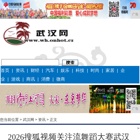
广告
首页
|
资讯
|
财经
|
汽车
|
娱乐
|
科技
|
时尚
|
家居
|
企
业
|
游戏
|
商讯
|
消费
|
微商
广告
您当前位置 >
武汉网
>
资讯
> 正文
>
2026搜狐视频关注流舞蹈大赛武汉