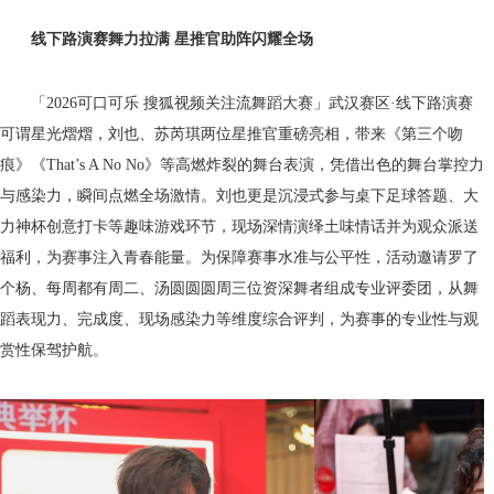
线下路演赛舞力拉满 星推官助阵闪耀全场
「2026可口可乐 搜狐视频关注流舞蹈大赛」武汉赛区·线下路演赛
可谓星光熠熠，刘也、苏芮琪两位星推官重磅亮相，带来《第三个吻
痕》《That’s A No No》等高燃炸裂的舞台表演，凭借出色的舞台掌控力
与感染力，瞬间点燃全场激情。刘也更是沉浸式参与桌下足球答题、大
力神杯创意打卡等趣味游戏环节，现场深情演绎土味情话并为观众派送
福利，为赛事注入青春能量。为保障赛事水准与公平性，活动邀请罗了
个杨、每周都有周二、汤圆圆圆周三位资深舞者组成专业评委团，从舞
蹈表现力、完成度、现场感染力等维度综合评判，为赛事的专业性与观
赏性保驾护航。