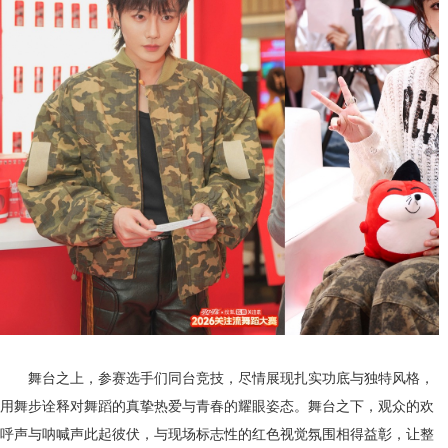
舞台之上，参赛选手们同台竞技，尽情展现扎实功底与独特风格，
用舞步诠释对舞蹈的真挚热爱与青春的耀眼姿态。舞台之下，观众的欢
呼声与呐喊声此起彼伏，与现场标志性的红色视觉氛围相得益彰，让整